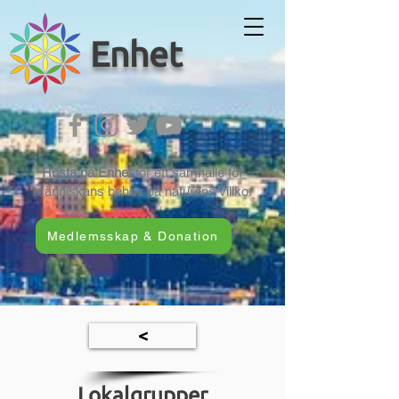
Enhet
Rösta på Enhet
för ett samhälle för
människans behov på naturens villkor
Medlemsskap & Donation
<
Lokalgrupper