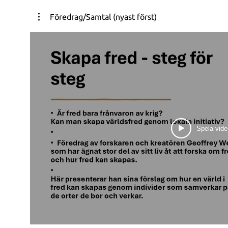
och låter detta avspeglas i våra nära relationer ♥ vi prioriterar mänsklig omsorg som
barnomsorg, handikapp- och åldringsvård samt hälsovård ♥ vi har en utbildning me
Föredrag/Samtal (nyast först)
helhetssyn och med fokus på att människor ska få stöd i att ut
och trygga individer, som använder sin utbildning för det egna och s
alla en meningsfull sysselsättning som gynnar både oss själva o
organiserar samhället så att det främjar mänskliga relati
småskalighet och rättvis handel ♥ vi har utbyggda, billiga och miljövänliga
kommunikationssystem som gör det lättare för oss männi
tillsammans ♥ vi har skapat ett samhälle där alla känner sig trygga, och som är fritt från
drogmissbruk, kriminalitet, våld och mobbning ♥ vi lever i harmoni med naturen och
behandlar den som ett med oss själva, prioriterar livet och d
ensidig ekonomisk tillväxt ♥ vi har ett räntefritt, spekulations- och inflationsfritt samhälle,
som bygger på människans basbehov, och där pengar enbart
utbyte av varor och tjänster​​​​​​​​ ♥ vi har en etisk och moralisk grund som överbryggar kulturella,
traditionella, nationella, internationella och religiösa motsättningar ♥ vi har 
och fördjupad demokrati som bygger på människors delak
politiskt system som gynnar samverkan och enighet ♥ vi känner inte längre rädsla för intrång
Spela vide
från omvärlden, därför har vi nedrustat och använder våra resu
och andra människor​ ♥ vi har ett världssamarbete som demokratiskt samordnar jordens
resurser efter människors basbehov och skapar miljöriktiga fö
trygg och fredlig tillvaro på vår planet Tycker du om det du ser och hör? Kan ovanstående
visioner vara i linje med ditt drömsamhälle? Enhets vision är
tror att alla innerst inne vill ha. Enhet har varit med i samtliga riksdagsval sedan Enhet
grundades 1990. Vill du att Enhet ska finnas med i nästa riksdagsval? Bl
registrera dig för vårt nyhetsbrev. Swisha gärna en gåva till 123 535 01 86 Varmt tack för ditt
stöd! Partiet Enhet: https://www.enhet.se/ Facebook: / enhet.se / enhet Twitter: /
partietenhet