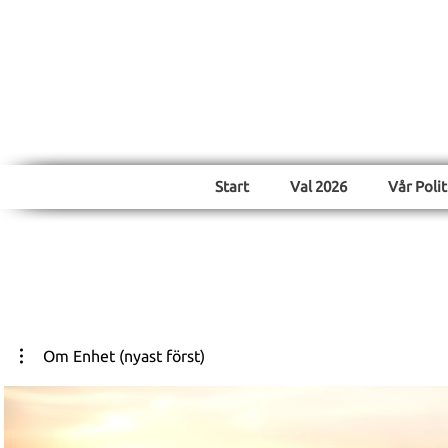
Röst
Start
Val 2026
Vår Polit
Om Enhet (nyast först)