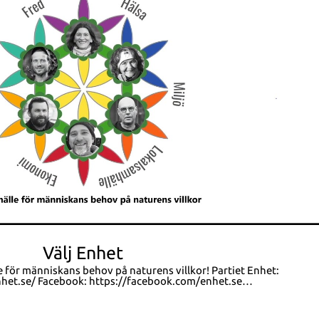
Spela video
Välj Enhet
r människans behov på naturens villkor! Partiet Enhet:
facebook.com/enhet.se
https://facebook.com/groups/enhet/ Twitter: https://twitter.com/PartietEnhet