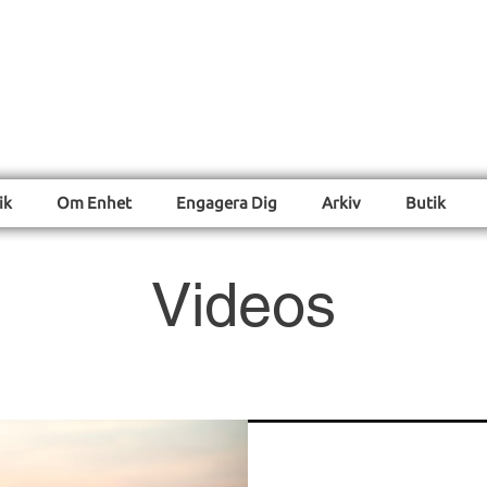
Enhet
a på Enhet
för ett samhälle för människans behov på naturens vi
ik
Om Enhet
Engagera Dig
Arkiv
Butik
Videos