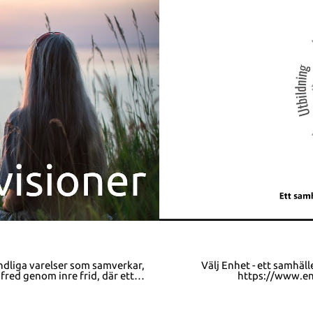
Välj Enhet - ett samhälle fö
https://www.enhet.se/ Facebook: https://
 världen ♥ vi känner
 vi önskar, begränsad endast av