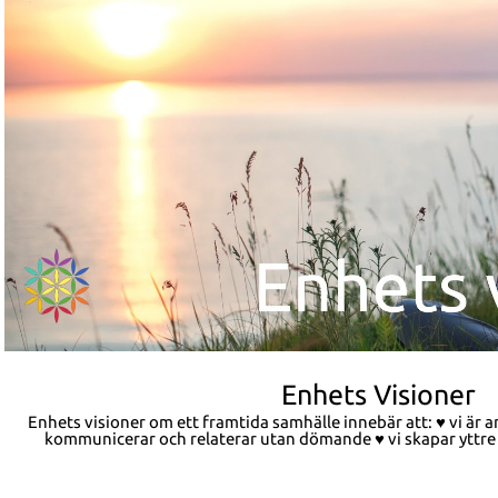
Spela video
Enhets Visioner
Enhets visioner om ett framtida samhälle innebär att: ♥ vi är andliga varelser som samverkar,
kommunicerar och relaterar utan dömande ♥ vi skapar yttre fred genom inre frid, där ett
aktivt fredsarbete börjar med att vi helar oss själva för att kunna hela
glädje och har största möjlighet frihet att forma våra liv som
alla andras lika rätt till samma frihet​​ ♥ vi lever utifrån en kärleksfull kraft människor emellan