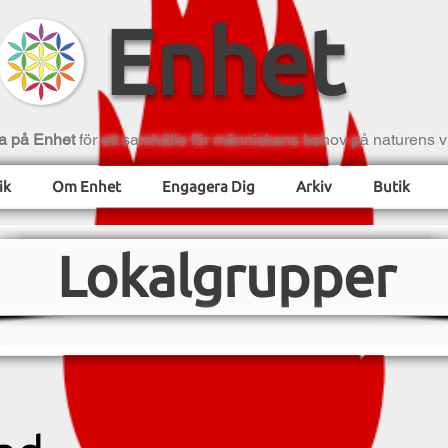
Enhet
a på Enhet
för ett samhälle för människans behov på naturens vi
ik
Om Enhet
Engagera Dig
Arkiv
Butik
Lokalgrupper