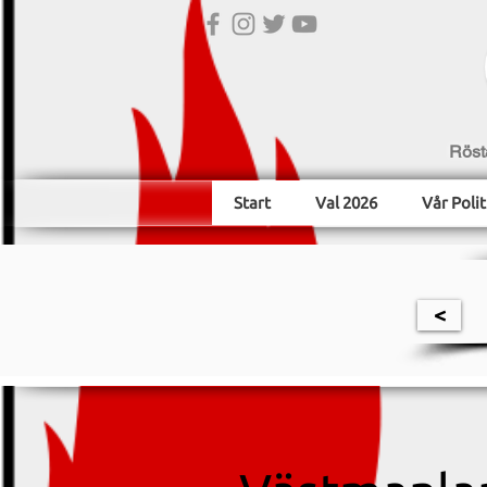
Röst
Start
Val 2026
Vår Polit
<