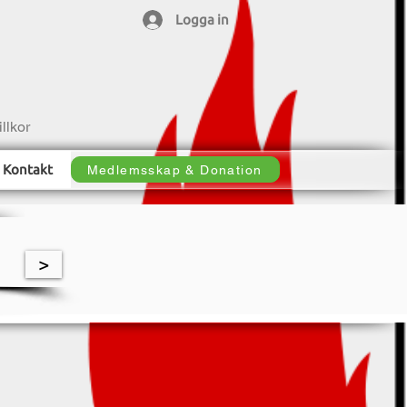
Logga in
llkor
Kontakt
Medlemsskap & Donation
>