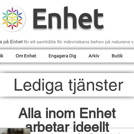
Enhet
a på Enhet
för ett samhälle för människans behov på naturens vi
ik
Om Enhet
Engagera Dig
Arkiv
Butik
Lediga tjänster
Alla inom Enhet
arbetar ideellt