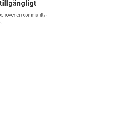
illgängligt
 behöver en community-
.