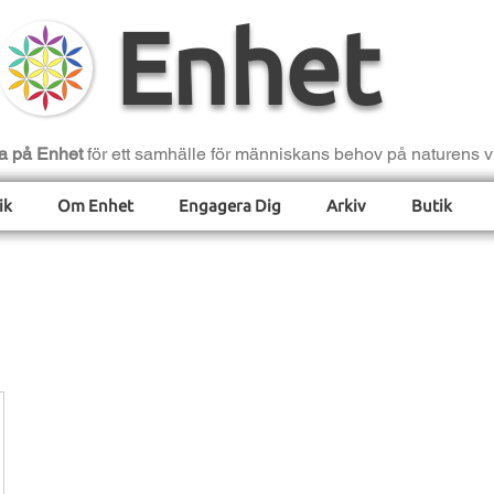
Enhet
a på Enhet
för ett samhälle för människans behov på naturens vi
ik
Om Enhet
Engagera Dig
Arkiv
Butik