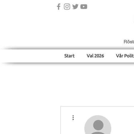
Röst
Start
Val 2026
Vår Polit
Fler åtgärder