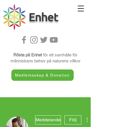
Enhet
Rösta på Enhet
för ett samhälle för
människans behov på naturens villkor
Medlemsskap & Donation
Fler åtgärder
Meddelande
Följ